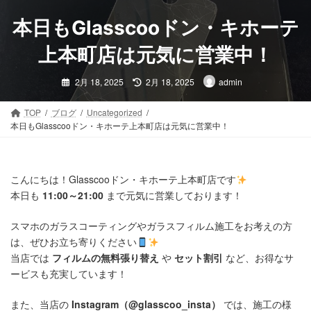
コ
ナ
ン
ビ
本日もGlasscooドン・キホーテ
テ
ゲ
ン
ー
上本町店は元気に営業中！
ツ
シ
最
へ
ョ
2月 18, 2025
2月 18, 2025
admin
終
ス
ン
更
新
キ
に
日
TOP
ブログ
Uncategorized
時
ッ
移
本日もGlasscooドン・キホーテ上本町店は元気に営業中！
:
プ
動
こんにちは！Glasscooドン・キホーテ上本町店です
本日も
11:00～21:00
まで元気に営業しております！
スマホのガラスコーティングやガラスフィルム施工をお考えの方
は、ぜひお立ち寄りください
当店では
フィルムの無料張り替え
や
セット割引
など、お得なサ
ービスも充実しています！
また、当店の
Instagram（@glasscoo_insta）
では、施工の様