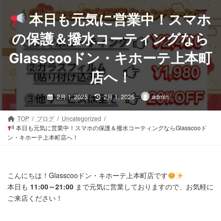
コ
ナ
ン
ビ
本日も元気に営業中！スマホ
テ
ゲ
ン
ー
の保護＆撥水コーティングなら
ツ
シ
Glasscooドン・キホーテ上本町
へ
ョ
ス
ン
店へ！
キ
に
ッ
移
最
2月 1, 2025
2月 1, 2025
admin
プ
動
終
更
新
日
TOP
ブログ
Uncategorized
時
本日も元気に営業中！スマホの保護＆撥水コーティングならGlasscooド
:
ン・キホーテ上本町店へ！
こんにちは！Glasscooドン・キホーテ上本町店です
本日も
11:00～21:00
まで元気に営業しておりますので、お気軽に
ご来店ください！