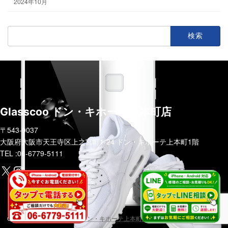
2024年10月
検
索:
Glasscoo ドン・キホーテ上本町店
〒543-0037
大阪府大阪市天王寺区上之宮町1-24 ドン・キホーテ上本町1階
TEL :06-6779-5111
https://x.com/glasscoo_x?s=21&t=zzF5CsobGsWVhiFLuIBoxg
Instagram
COPYRIGHT (C)
Glasscoo ドン・キホーテ上本町店
ALL RIGHTS RESERVED.