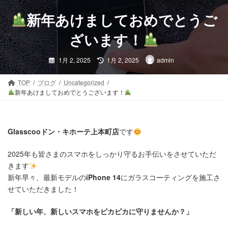
コ
ナ
ン
ビ
新年あけましておめでとうご
テ
ゲ
ン
ー
ざいます！
ツ
シ
最
へ
ョ
1月 2, 2025
1月 2, 2025
admin
終
ス
ン
更
新
キ
に
日
TOP
ブログ
Uncategorized
時
ッ
移
新年あけましておめでとうございます！
:
プ
動
Glasscooドン・キホーテ上本町店
です
2025年も皆さまのスマホをしっかり守るお手伝いをさせていただ
きます
新年早々、最新モデルの
iPhone 14
にガラスコーティングを施工さ
せていただきました！
「新しい年、新しいスマホをピカピカに守りませんか？」