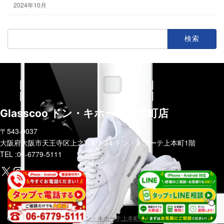
2024年10月
検
索:
Glasscoo ドン・キホーテ上本町店
〒543-0037
大阪府大阪市天王寺区上之宮町1-24 ドン・キホーテ上本町1階
TEL :06-6779-5111
https://x.com/glasscoo_x?s=21&t=zzF5CsobGsWVhiFLuIBoxg
Instagram
COPYRIGHT (C)
Glasscoo ドン・キホーテ上本町店
ALL RIGHTS RESERVED.