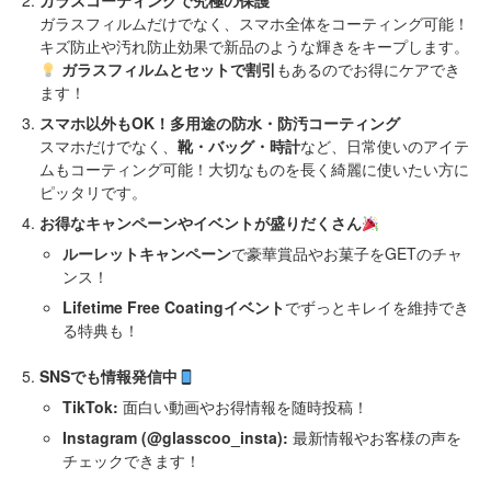
ガラスコーティングで究極の保護
ガラスフィルムだけでなく、スマホ全体をコーティング可能！
キズ防止や汚れ防止効果で新品のような輝きをキープします。
ガラスフィルムとセットで割引
もあるのでお得にケアでき
ます！
スマホ以外もOK！多用途の防水・防汚コーティング
スマホだけでなく、
靴・バッグ・時計
など、日常使いのアイテ
ムもコーティング可能！大切なものを長く綺麗に使いたい方に
ピッタリです。
お得なキャンペーンやイベントが盛りだくさん
ルーレットキャンペーン
で豪華賞品やお菓子をGETのチャ
ンス！
Lifetime Free Coatingイベント
でずっとキレイを維持でき
る特典も！
SNSでも情報発信中
TikTok:
面白い動画やお得情報を随時投稿！
Instagram (@glasscoo_insta):
最新情報やお客様の声を
チェックできます！