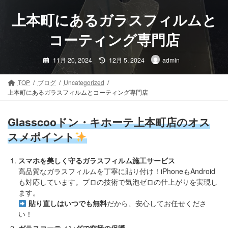
コ
ナ
ン
ビ
上本町にあるガラスフィルムと
テ
ゲ
ン
ー
コーティング専門店
ツ
シ
最
へ
ョ
11月 20, 2024
12月 5, 2024
admin
終
ス
ン
更
新
キ
に
日
TOP
ブログ
Uncategorized
時
ッ
移
上本町にあるガラスフィルムとコーティング専門店
:
プ
動
Glasscooドン・キホーテ上本町店のオス
スメポイント
スマホを美しく守るガラスフィルム施工サービス
高品質なガラスフィルムを丁寧に貼り付け！iPhoneもAndroid
も対応しています。プロの技術で気泡ゼロの仕上がりを実現し
ます。
貼り直しはいつでも無料
だから、安心してお任せくださ
い！