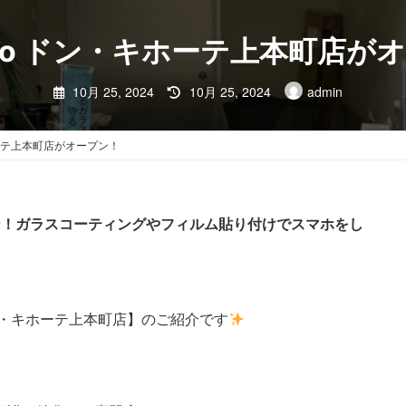
scoo ドン・キホーテ上本町店が
料金・サービス
お
TOP
最
10月 25, 2024
10月 25, 2024
admin
終
更
新
日
キホーテ上本町店がオープン！
時
:
ープン！ガラスコーティングやフィルム貼り付けでスマホをし
ドン・キホーテ上本町店】のご紹介です