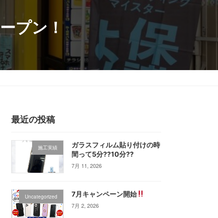
オープン！
役立ちブログ
アクセス
お問い合わせ
電話で相談
最近の投稿
ガラスフィルム貼り付けの時
施工実績
間って5分⁇10分⁇
7月 11, 2026
7月キャンペーン開始
Uncategorized
7月 2, 2026