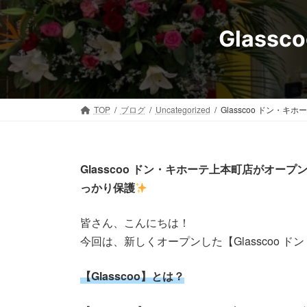
コ
ナ
ン
ビ
Glas
テ
ゲ
ン
ー
ツ
シ
へ
ョ
ス
ン
TOP
ブログ
Uncategorized
Glasscoo ドン・
キ
に
ッ
移
プ
動
Glasscoo ドン・キホーテ上本町店がオ
っかり保護
皆さん、こんにちは！
今回は、新しくオープンした【Glasscoo 
【Glasscoo】とは？