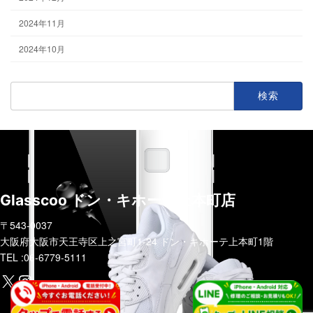
2024年11月
2024年10月
検
索:
Glasscoo ドン・キホーテ上本町店
〒543-0037
大阪府大阪市天王寺区上之宮町1-24 ドン・キホーテ上本町1階
TEL :06-6779-5111
https://x.com/glasscoo_x?s=21&t=zzF5CsobGsWVhiFLuIBoxg
Instagram