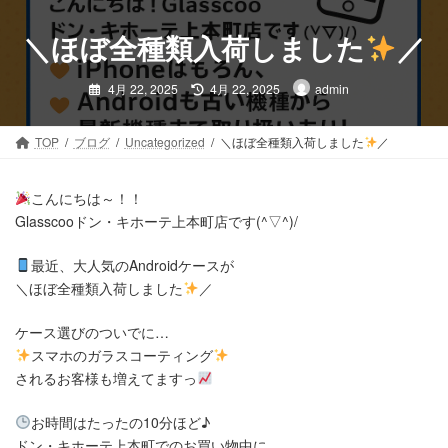
コ
ナ
ン
ビ
＼ほぼ全種類入荷しました
／
テ
ゲ
ン
ー
最
4月 22, 2025
4月 22, 2025
admin
ツ
シ
終
更
へ
ョ
新
日
ス
ン
時
TOP
ブログ
Uncategorized
＼ほぼ全種類入荷しました
／
:
キ
に
ッ
移
プ
動
こんにちは～！！
Glasscooドン・キホーテ上本町店です(^▽^)/
最近、大人気のAndroidケースが
＼ほぼ全種類入荷しました
／
ケース選びのついでに…
スマホのガラスコーティング
されるお客様も増えてますっ
お時間はたったの10分ほど♪
ドン・キホーテ上本町でのお買い物中に