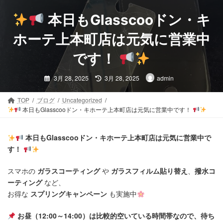
コ
ナ
ン
ビ
本日もGlasscooドン・キ
テ
ゲ
ン
ー
ホーテ上本町店は元気に営業中
ツ
シ
です！
へ
ョ
ス
ン
最
キ
に
3月 28, 2025
3月 28, 2025
admin
終
更
ッ
移
新
プ
動
日
TOP
ブログ
Uncategorized
時
本日もGlasscooドン・キホーテ上本町店は元気に営業中です！
:
本日もGlasscooドン・キホーテ上本町店は元気に営業中で
す！
スマホの
ガラスコーティング
や
ガラスフィルム貼り替え
、
撥水コ
ーティング
など、
お得な
スプリングキャンペーン
も実施中
お昼（12:00～14:00）は比較的空いている時間帯なので、待ち