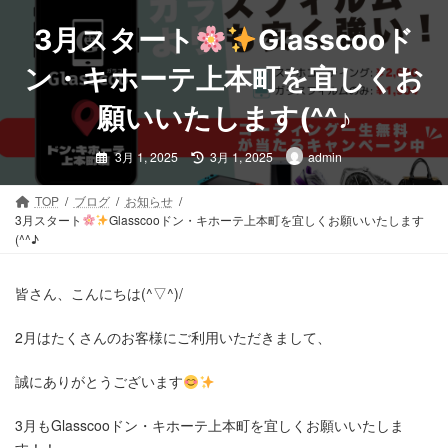
コ
ナ
ン
ビ
3月スタート
Glasscooド
テ
ゲ
ン
ー
ン・キホーテ上本町を宜しくお
ツ
シ
願いいたします(^^♪
へ
ョ
ス
ン
最
キ
に
3月 1, 2025
3月 1, 2025
admin
終
更
ッ
移
新
プ
動
日
TOP
ブログ
お知らせ
時
3月スタート
Glasscooドン・キホーテ上本町を宜しくお願いいたします
:
(^^♪
皆さん、こんにちは(^▽^)/
2月はたくさんのお客様にご利用いただきまして、
誠にありがとうございます
3月もGlasscooドン・キホーテ上本町を宜しくお願いいたしま