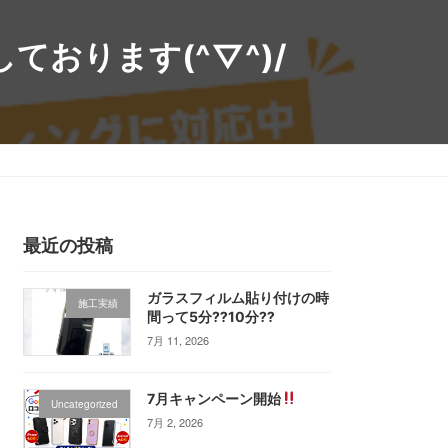
おります(^▽^)/
役立ちブログ
アクセス
お問い合わせ
電話で相談
最近の投稿
ガラスフィルム貼り付けの時
施工実績
間って5分⁇10分⁇
7月 11, 2026
7月キャンペーン開始
Uncategorized
7月 2, 2026