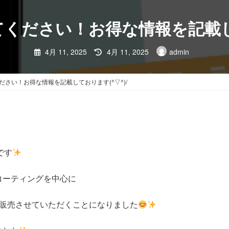
ください！お得な情報を記載して
料金・サービス
お
TOP
最
4月 11, 2025
4月 11, 2025
admin
終
更
新
日
さい！お得な情報を記載しております(^▽^)/
時
:
です
コーティングを中心に
も販売させていただくことになりました