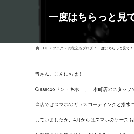
コ
ナ
ン
ビ
一度はちらっと見て
テ
ゲ
ン
ー
ツ
シ
へ
ョ
ス
ン
TOP
ブログ
お役立ちブログ
一度はちらっと見てくだ
キ
に
ッ
移
プ
動
皆さん、こんにちは！
Glasscooドン・キホーテ上本町店のスタッフ
当店ではスマホのガラスコーティングと撥水
していましたが、4月からはスマホのケース