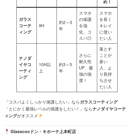
め！
スマホ
スマホ
ガラス
の保護
を長く
約2～3
コーテ
9H
を強
キレイ
年
ィング
化、コ
に使い
スパ◎
たい人
落とす
さらに
ことが
ナノダ
耐久性
多い
イヤコ
10H以
約3～5
UP、最
人、よ
ーティ
上
年
強の強
り長持
ング
度！
ちさせ
たい人
「コスパよくしっかり保護したい」なら
ガラスコーティング
「とにかく最強レベルの保護をしたい！」なら
ナノダイヤコーテ
ィング
がオススメ
Glasscooドン・キホーテ上本町店