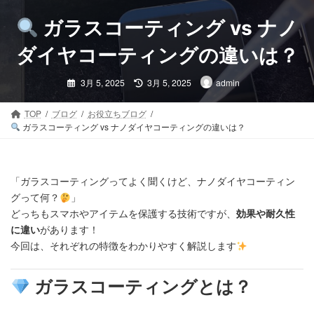
コ
ナ
ン
ビ
ガラスコーティング vs ナノ
テ
ゲ
ン
ー
ダイヤコーティングの違いは？
ツ
シ
最
へ
ョ
3月 5, 2025
3月 5, 2025
admin
終
ス
ン
更
新
キ
に
日
TOP
ブログ
お役立ちブログ
時
ッ
移
ガラスコーティング vs ナノダイヤコーティングの違いは？
:
プ
動
「ガラスコーティングってよく聞くけど、ナノダイヤコーティン
グって何？
」
どっちもスマホやアイテムを保護する技術ですが、
効果や耐久性
に違い
があります！
今回は、それぞれの特徴をわかりやすく解説します
ガラスコーティングとは？