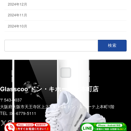
2024年12月
2024年11月
2024年10月
検
索:
Glasscoo ドン・キホーテ上本町店
〒543-0037
大阪府大阪市天王寺区上之宮町1-24 ドン・キホーテ上本町1階
TEL :06-6779-5111
https://x.com/glasscoo_x?s=21&t=zzF5CsobGsWVhiFLuIBoxg
Instagram