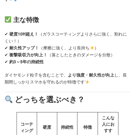
主な特徴
✔
硬度10H超え！
（ガラスコーティングよりさらに強く、割れに
くい！）
✔
耐久性アップ！
（摩擦に強く、より長持ち
）
✔
衝撃吸収力が向上！
（落としたときのダメージを分散）
✔
約3～5年の持続性
ダイヤモンド粒子を含むことで、
より強度・耐久性が向上
し、長
期間しっかりスマホを守れるのが特徴です
どっちを選ぶべき？
こんな
コーテ
人にお
硬度
持続性
特徴
ィング
すす