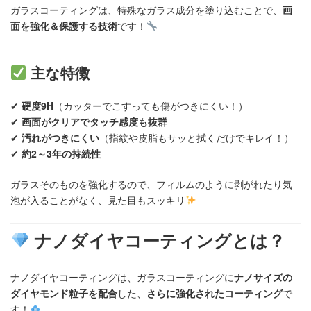
ガラスコーティングは、特殊なガラス成分を塗り込むことで、
画
面を強化＆保護する技術
です！
主な特徴
✔
硬度9H
（カッターでこすっても傷がつきにくい！）
✔
画面がクリアでタッチ感度も抜群
✔
汚れがつきにくい
（指紋や皮脂もサッと拭くだけでキレイ！）
✔
約2～3年の持続性
ガラスそのものを強化するので、フィルムのように剥がれたり気
泡が入ることがなく、見た目もスッキリ
ナノダイヤコーティングとは？
ナノダイヤコーティングは、ガラスコーティングに
ナノサイズの
ダイヤモンド粒子を配合
した、
さらに強化されたコーティング
で
す！