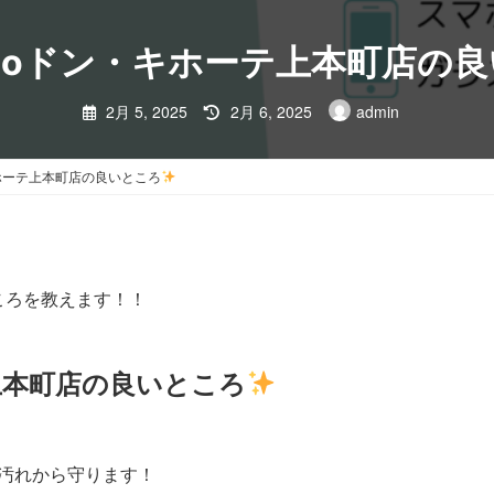
scooドン・キホーテ上本町店の
料金・サービス
お
TOP
最
2月 5, 2025
2月 6, 2025
admin
終
更
新
日
・キホーテ上本町店の良いところ
時
:
ころを教えます！！
テ上本町店の良いところ
汚れから守ります！