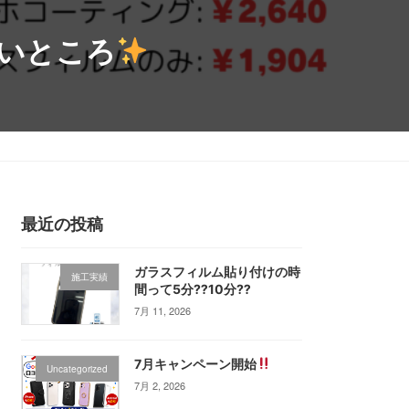
良いところ
役立ちブログ
アクセス
お問い合わせ
電話で相談
最近の投稿
ガラスフィルム貼り付けの時
施工実績
間って5分⁇10分⁇
7月 11, 2026
7月キャンペーン開始
Uncategorized
7月 2, 2026