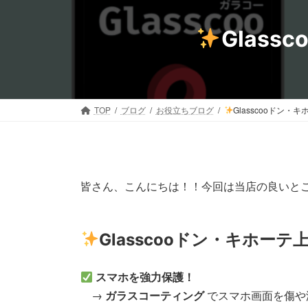
コ
ナ
ン
ビ
Glas
テ
ゲ
ン
ー
ツ
シ
へ
ョ
ス
ン
TOP
ブログ
お役立ちブログ
Glasscooドン
キ
に
ッ
移
プ
動
皆さん、こんにちは！！今回は当店の良いと
Glasscooドン・キホー
スマホを強力保護！
→
ガラスコーティング
でスマホ画面を傷や