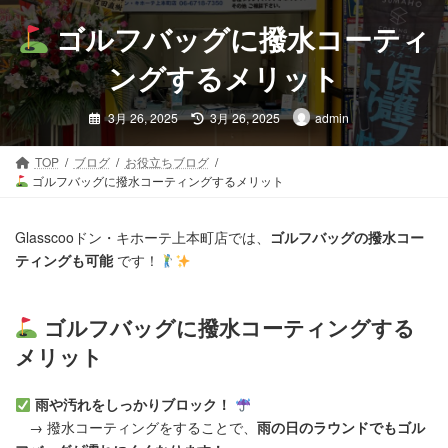
コ
ナ
ン
ビ
ゴルフバッグに撥水コーティ
テ
ゲ
ン
ー
ングするメリット
ツ
シ
最
へ
ョ
3月 26, 2025
3月 26, 2025
admin
終
ス
ン
更
新
キ
に
日
TOP
ブログ
お役立ちブログ
時
ッ
移
ゴルフバッグに撥水コーティングするメリット
:
プ
動
Glasscooドン・キホーテ上本町店では、
ゴルフバッグの撥水コー
ティングも可能
です！
ゴルフバッグに撥水コーティングする
メリット
雨や汚れをしっかりブロック！
→ 撥水コーティングをすることで、
雨の日のラウンドでもゴル