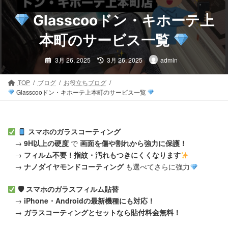
コ
ナ
ン
ビ
Glasscooドン・キホーテ上
テ
ゲ
ン
ー
本町のサービス一覧
ツ
シ
最
へ
ョ
3月 26, 2025
3月 26, 2025
admin
終
ス
ン
更
新
キ
に
日
TOP
ブログ
お役立ちブログ
時
ッ
移
Glasscooドン・キホーテ上本町のサービス一覧
:
プ
動
スマホのガラスコーティング
→
9H以上の硬度
で
画面を傷や割れから強力に保護！
→
フィルム不要！指紋・汚れもつきにくくなります
→
ナノダイヤモンドコーティング
も選べてさらに強力
🛡 スマホのガラスフィルム貼替
→
iPhone・Androidの最新機種にも対応！
→
ガラスコーティングとセットなら貼付料金無料！