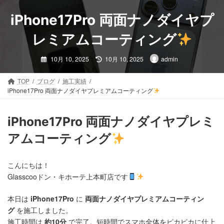
コ
ナ
ン
ビ
iPhone17Pro 両面ナノダイヤプ
テ
ゲ
ン
ー
レミアムコーティング
ツ
シ
最
へ
ョ
10月 10, 2025
10月 10, 2025
admin
終
ス
ン
更
新
キ
に
日
TOP
ブログ
施工実績
時
ッ
移
iPhone17Pro 両面ナノダイヤプレミアムコーティング
:
プ
動
iPhone17Pro 両面ナノダイヤプレミ
アムコーティング
こんにちは！
Glasscooドン・キホーテ上本町店です
本日は
iPhone17Pro
に
両面ナノダイヤプレミアムコーティン
グ
を施工しました。
施工時間は
約10分
で完了。短時間でスマホ全体をピカピカに仕上