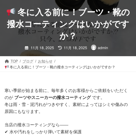
コ
ナ
ン
ビ
冬に入る前に！ブーツ・靴の
テ
ゲ
ン
ー
撥水コーティングはいかがです
ツ
シ
か？
へ
ョ
ス
ン
最
キ
に
11月 18, 2025
11月 18, 2025
admin
終
更
ッ
移
新
プ
動
日
TOP
ブログ
お知らせ
時
冬に入る前に！ブーツ・靴の撥水コーティングはいかがですか？
:
寒い季節が始まる前に、毎年多くのお客様からご依頼をいただく
のが
ブーツやスニーカーの撥水コーティング
です。
冬は雨・雪・泥汚れがつきやすく、素材によってはシミや傷みの
原因にもなります。
当店の撥水コーティングなら――
✔ 水や汚れをしっかり弾いて素材を保護