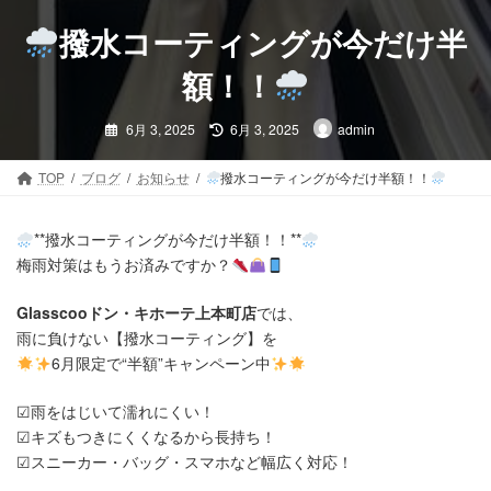
コ
ナ
ン
ビ
撥水コーティングが今だけ半
テ
ゲ
ン
ー
額！！
ツ
シ
最
へ
ョ
6月 3, 2025
6月 3, 2025
admin
終
ス
ン
更
新
キ
に
日
TOP
ブログ
お知らせ
撥水コーティングが今だけ半額！！
時
ッ
移
:
プ
動
**撥水コーティングが今だけ半額！！**
梅雨対策はもうお済みですか？
Glasscooドン・キホーテ上本町店
では、
雨に負けない【撥水コーティング】を
6月限定で“半額”キャンペーン中
☑雨をはじいて濡れにくい！
☑キズもつきにくくなるから長持ち！
☑スニーカー・バッグ・スマホなど幅広く対応！