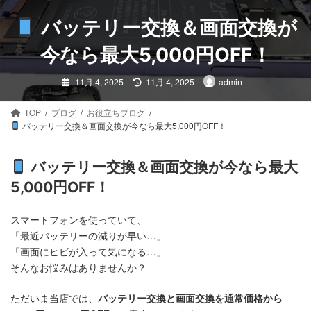
コ
ナ
ン
ビ
バッテリー交換＆画面交換が
テ
ゲ
ン
ー
今なら最大5,000円OFF！
ツ
シ
最
へ
ョ
11月 4, 2025
11月 4, 2025
admin
終
ス
ン
更
新
キ
に
日
TOP
ブログ
お役立ちブログ
時
ッ
移
バッテリー交換＆画面交換が今なら最大5,000円OFF！
:
プ
動
バッテリー交換＆画面交換が今なら最大
5,000円OFF！
スマートフォンを使っていて、
「最近バッテリーの減りが早い…」
「画面にヒビが入って気になる…」
そんなお悩みはありませんか？
ただいま当店では、
バッテリー交換と画面交換を通常価格から